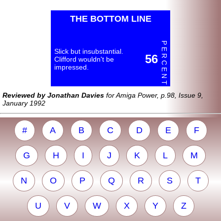
THE BOTTOM LINE
P E R C E N T
Slick but insubstantial.
56
Clifford wouldn't be
impressed.
Reviewed by Jonathan Davies
for Amiga Power, p.98, Issue 9,
January 1992
#
A
B
C
D
E
F
G
H
I
J
K
L
M
N
O
P
Q
R
S
T
U
V
W
X
Y
Z