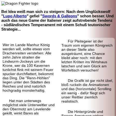
Bei Idea weiß man sich zu steigern: Nach dem Unglückswolf
"
Lupo Alberto
" gefiel "
Swords & Galleons
" schon besser. Und
auch das neue Game der Italiener zeigt aufstrebende Tendenz
- südländisches Temperament mit einem Schuß teutonischer
Strategie...
Für Pleitegeier ist der
Wer im Lande Manhur König
Traum vom eigenen Königreich
werden will, sollte etwas vom
an dieser Stelle also
Drachenreiten verstehen: Alle
ausgeträumt, eine Chance
zehn Jahre straiten die
bleibt aber noch: mit den
Lindwurm-
Jockeys um die
letzten Kröten ins Wirtshaus
Krone, wer da 100 Kavernen
latschen und sein Glück am
tunlichst flink mit seinem Feuer
Würfeltisch versuchen!
spucker durchflattert, bekommt
das Ding. Die "Renn-
Höhlen"
Die Grafik ist gar nicht übel,
liegen unter den Städten des
bloß ruckeln die Animationen
Reiches und sind natürlich
und das (horizontale) Scrolling
hochgradig monsterhaltig.
ein wenig - dafür fliegt sich
unser Reittier ziemlich
Hat man unterwegs
realistisch.
möglichst viele Unterweltler und
den Obermotz am Levelende
Die Hintergründe und
gekillt, winkt Bares als
Screen-
Armaturen wirken