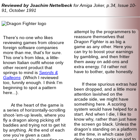
Reviewed by Joachim Nettelbeck
for Amiga Joker, p.34, Issue 10-
91, October 1991
attempt by the programmers to
reassure themselves that
There's no-one who likes
Dragon Fighter
is as big a
reviewing games from obscure
game as any other. Here you
foreign software companies
can try to boost your earnings
more than me, that's for sure.
by gambling, and then fritter
This one's from Idea, a little-
them away on add-ons and
known Italian outfit whose only
extra energy. I'd rather not
other recent product that
have to bother, quite honestly.
springs to mind is
Swords &
Galleons
. (Which I reviewed
too, funnily enough. I think I'm
If these spurious extras had
beginning to spot a pattern
been dropped, and a little more
here...).
attention lavished on the
arcade side, we might have
something here. A scoring
At the heart of the game is
system would have helped for a
a series of horizontally-scrolling
start. And when I die, I like to
shoot-'em-up levels, where you
know why, rather than just have
fly a dragon along picking off
the screen go black. Unless the
baddies and trying not to get hit
dragon's standing on a platform
by anything. At the end of each
at the time, in which case (oh
one you're given a cash
dear) the game locks up and to