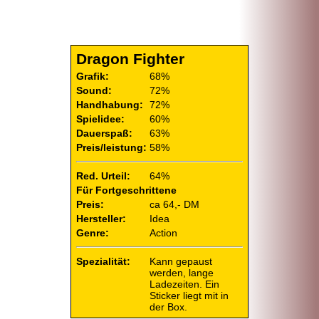
Dragon Fighter
Grafik:
68%
Sound:
72%
Handhabung:
72%
Spielidee:
60%
Dauerspaß:
63%
Preis/leistung:
58%
Red. Urteil:
64%
Für Fortgeschrittene
Preis:
ca 64,- DM
Hersteller:
Idea
Genre:
Action
Spezialität:
Kann gepaust
werden, lange
Ladezeiten. Ein
Sticker liegt mit in
der Box.