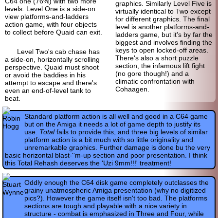
C64 one (76%) with two more
graphics. Similarly Level Five is
levels. Level One is a side-on
virtually identical to Two except
view platforms-and-ladders
for different graphics. The final
action game, with four objects
level is another platforms-and-
to collect before Quaid can exit.
ladders game, but it's by far the
biggest and involves finding the
keys to open locked-off areas.
Level Two's cab chase has
There's also a short puzzle
a side-on, horizontally scrolling
section, the infamous lift fight
perspective. Quaid must shoot
(no gore though!) and a
or avoid the baddies in his
climatic confrontation with
attempt to escape and there's
Cohaagen.
even an end-of-level tank to
beat.
Standard platform action is all well and good in a C64 game
but on the Amiga it needs a lot of game depth to justify its
use.
Total
fails to provide this, and three big levels of similar
platform action is a bit much with so little originality and
unremarkable graphics. Further damage is done bu the very
basic horizontal blast-''m-up section and poor presentation. I think
this Total Rehash deserves the 'Uzi 9mm!!!' treatment!
Oddly enough the C64 disk game completely outclasses the
grainy unatmospheric Amiga presentation (why no digitized
pics?). However the game itself isn't too bad. The platforms
sections are tough and playable with a nice variety in
structure - combat is emphasized in Three and Four, while