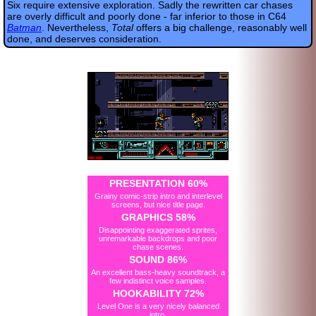
Six require extensive exploration. Sadly the rewritten car chases
are overly difficult and poorly done - far inferior to those in C64
Batman
. Nevertheless,
Total
offers a big challenge, reasonably well
done, and deserves consideration.
PRESENTATION 60%
Grainy comic-strip intro and interlevel
screens, but nice title page.
GRAPHICS 58%
Disappointing exaggerated sprites,
unremarkable backdrops and poor
chase scenes.
SOUND 86%
An excellent bass-heavy soundtrack, a
few indistinct voice samples.
HOOKABILITY 72%
Level One is a very nicely balanced
intro.