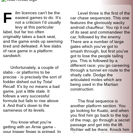
F
ilm licences can't be the
Level three is the first of the
easiest games to do. It's
car chase sequences. This one
not a criticism I'd usually
features the gloriously wacky
levy at this particular
android chauffeur. You rip it out
label, but far too often
of its seat and commandeer the
originality takes a back seat,
car, followed by the enemy.
and the game ends up seeming
There are a number of large
tired and defeated. A few slabs
gates which you've got to
of race game in a platform
smash through, but first you've
sandwich.
got to lose the people tailing
you. This is followed by a
different race; you go careering
Unfortunately, a couple of
through a tunnel en route to the
slabs - or platforms to be
shady cafe. Dodge the
precise - is precisely the sort of
articulated moles which are
fodder dished out by
Total
being used in the Martian
Recall
. It's by no means a bad
construction.
game, just a little stale. It
follows a very successful
formula but fails to rise above
The final sequence is
it. And that's down to the
another platform section. You
sameness of its levels.
go looking for Kuato, and when
you find him go back to the top
of the map, go through a secret
You know what you're
passage and get into the lift.
getting with an Arnie game -
Richter will be there. Knock him
your trigger finger is primed. In