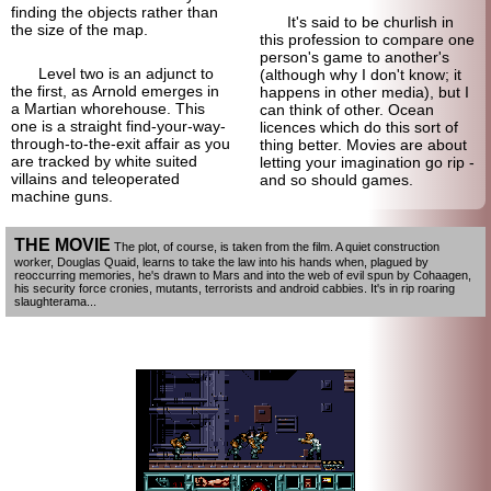
finding the objects rather than
It's said to be churlish in
the size of the map.
this profession to compare one
person's game to another's
Level two is an adjunct to
(although why I don't know; it
the first, as Arnold emerges in
happens in other media), but I
a Martian whorehouse. This
can think of other. Ocean
one is a straight find-your-
way-
licences which do this sort of
through-
to-the-exit affair as you
thing better. Movies are about
are tracked by white suited
letting your imagination go rip -
villains and tele
operated
and so should games.
machine guns.
THE MOVIE
The plot, of course, is taken from the film. A quiet construction
worker, Douglas Quaid, learns to take the law into his hands when, plagued by
reoccurring memories, he's drawn to Mars and into the web of evil spun by Cohaagen,
his security force cronies, mutants, terrorists and android cabbies. It's in rip roaring
slaughterama...