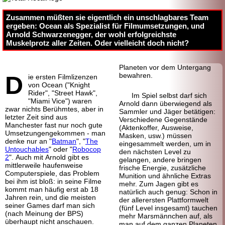
Zusammen müßten sie eigentlich ein unschlagbares Team
ergeben: Ocean als Spezialist für Filmumsetzungen, und
Arnold Schwarzenegger, der wohl erfolgreichste
Muskelprotz aller Zeiten. Oder vielleicht doch nicht?
Planeten vor dem Untergang
D
bewahren.
ie ersten Filmlizenzen
von Ocean ("Knight
Rider", "Street Hawk",
Im Spiel selbst darf sich
"Miami Vice") waren
Arnold dann überwiegend als
zwar nichts Berühmtes, aber in
Sammler und Jäger betätigen:
letzter Zeit sind aus
Verschiedene Gegenstände
Manchester fast nur noch gute
(Aktenkoffer, Ausweise,
Umsetzungengekommen - man
Masken, usw.) müssen
denke nur an "
Batman
", "
The
eingesammelt werden, um in
Untouchables
" oder "
Robocop
den nächsten Level zu
2
". Auch mit Arnold gibt es
gelangen, andere bringen
mittlerweile haufenweise
frische Energie, zusätzliche
Computerspiele, das Problem
Munition und ähnliche Extras
bei ihm ist bloß: in seine Filme
mehr. Zum Jagen gibt es
kommt man häufig erst ab 18
natürlich auch genug: Schon in
Jahren rein, und die meisten
der allerersten Plattform
welt
seiner Games darf man sich
(fünf Level insgesamt) tauchen
(nach Meinung der BPS)
mehr Mars
männchen auf, als
überhaupt nicht anschauen.
man auf dem ganzen Planeten