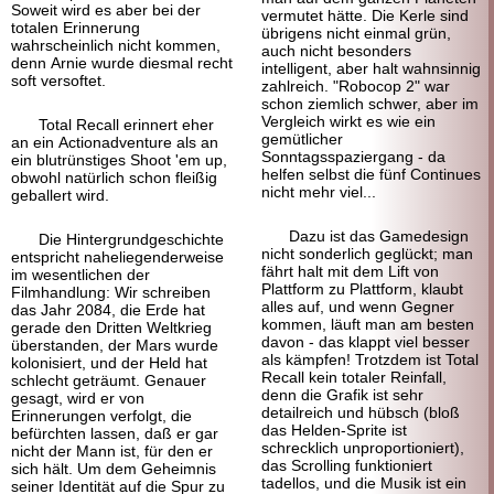
Soweit wird es aber bei der
vermutet hätte. Die Kerle sind
totalen Erinnerung
übrigens nicht einmal grün,
wahrscheinlich nicht kommen,
auch nicht besonders
denn Arnie wurde diesmal recht
intelligent, aber halt wahnsinnig
soft versoftet.
zahlreich. "Robocop 2" war
schon ziemlich schwer, aber im
Vergleich wirkt es wie ein
Total Recall erinnert eher
gemütlicher
an ein Action
adventure als an
Sonntagsspaziergang - da
ein blutrünstiges Shoot 'em up,
helfen selbst die fünf Continues
obwohl natürlich schon fleißig
nicht mehr viel...
geballert wird.
Dazu ist das Gamedesign
Die Hintergrundgeschichte
nicht sonderlich geglückt; man
entspricht naheliegenderweise
fährt halt mit dem Lift von
im wesentlichen der
Plattform zu Plattform, klaubt
Filmhandlung: Wir schreiben
alles auf, und wenn Gegner
das Jahr 2084, die Erde hat
kommen, läuft man am besten
gerade den Dritten Weltkrieg
davon - das klappt viel besser
überstanden, der Mars wurde
als kämpfen! Trotzdem ist Total
kolonisiert, und der Held hat
Recall kein totaler Reinfall,
schlecht geträumt. Genauer
denn die Grafik ist sehr
gesagt, wird er von
detailreich und hübsch (bloß
Erinnerungen verfolgt, die
das Helden-
Sprite ist
befürchten lassen, daß er gar
schrecklich unproportioniert),
nicht der Mann ist, für den er
das Scrolling funktioniert
sich hält. Um dem Geheimnis
tadellos, und die Musik ist ein
seiner Identität auf die Spur zu