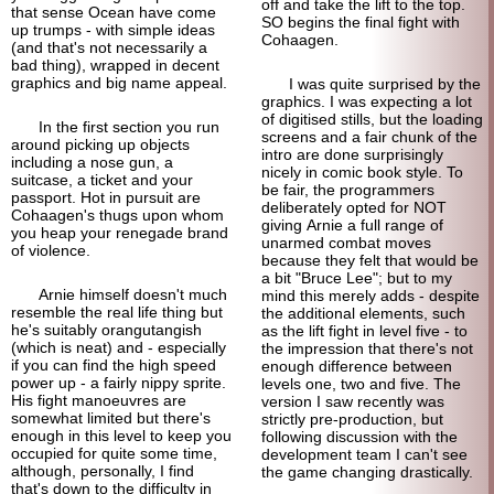
off and take the lift to the top.
that sense Ocean have come
SO begins the final fight with
up trumps - with simple ideas
Cohaagen.
(and that's not necessarily a
bad thing), wrapped in decent
graphics and big name appeal.
I was quite surprised by the
graphics. I was expecting a lot
of digitised stills, but the loading
In the first section you run
screens and a fair chunk of the
around picking up objects
intro are done surprisingly
including a nose gun, a
nicely in comic book style. To
suitcase, a ticket and your
be fair, the programmers
passport. Hot in pursuit are
deliberately opted for NOT
Cohaagen's thugs upon whom
giving Arnie a full range of
you heap your renegade brand
unarmed combat moves
of violence.
because they felt that would be
a bit "Bruce Lee"; but to my
Arnie himself doesn't much
mind this merely adds - despite
resemble the real life thing but
the additional elements, such
he's suitably orang
utangish
as the lift fight in level five - to
(which is neat) and - especially
the impression that there's not
if you can find the high speed
enough difference between
power up - a fairly nippy sprite.
levels one, two and five. The
His fight manoeuvres are
version I saw recently was
somewhat limited but there's
strictly pre-production, but
enough in this level to keep you
following discussion with the
occupied for quite some time,
development team I can't see
although, personally, I find
the game changing drastically.
that's down to the difficulty in