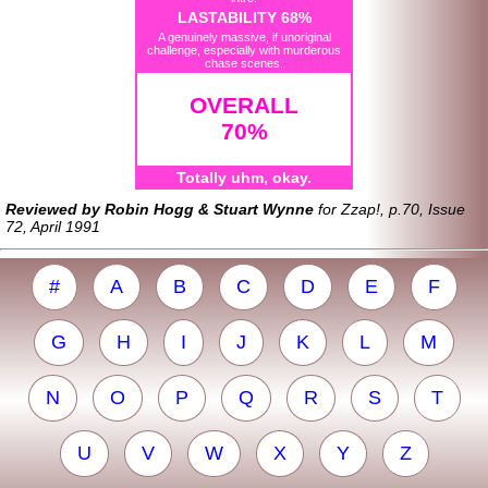
LASTABILITY 68%
A genuinely massive, if unoriginal
challenge, especially with murderous
chase scenes.
OVERALL
70%
Totally uhm, okay.
Reviewed by Robin Hogg & Stuart Wynne
for Zzap!, p.70, Issue
72, April 1991
#
A
B
C
D
E
F
G
H
I
J
K
L
M
N
O
P
Q
R
S
T
U
V
W
X
Y
Z