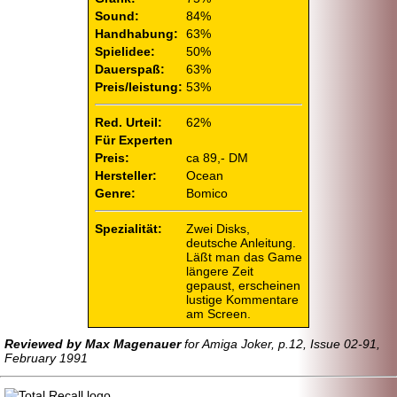
Sound:
84%
Handhabung:
63%
Spielidee:
50%
Dauerspaß:
63%
Preis/leistung:
53%
Red. Urteil:
62%
Für Experten
Preis:
ca 89,- DM
Hersteller:
Ocean
Genre:
Bomico
Spezialität:
Zwei Disks,
deutsche Anleitung.
Läßt man das Game
längere Zeit
gepaust, erscheinen
lustige Kommentare
am Screen.
Reviewed by Max Magenauer
for Amiga Joker, p.12, Issue 02-91,
February 1991