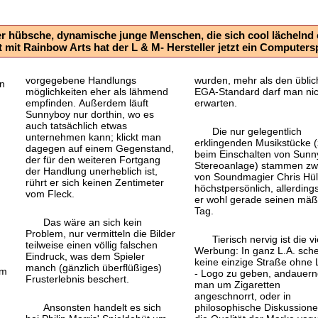
 hübsche, dynamische junge Menschen, die sich cool lächelnd e
mit Rainbow Arts hat der L & M- Hersteller jetzt ein Computersp
vorgegebene Handlungs
wurden, mehr als den übli
in
möglichkeiten eher als lähmend
EGA-Standard darf man nic
empfinden. Außerdem läuft
erwarten.
Sunnyboy nur dorthin, wo es
auch tatsächlich etwas
Die nur gelegentlich
unternehmen kann; klickt man
erklingenden Musik
stücke (
dagegen auf einem Gegenstand,
beim Einschalten von Sunn
der für den weiteren Fortgang
Stereoanlage) stammen zw
der Handlung unerheblich ist,
von Sound
magier Chris Hü
rührt er sich keinen Zentimeter
höchstpersönlich, allerding
vom Fleck.
er wohl gerade seinen mäß
Tag.
Das wäre an sich kein
r
Problem, nur vermitteln die Bilder
Tierisch nervig ist die vi
teilweise einen völlig falschen
Werbung: In ganz L.A. sche
Eindruck, was dem Spieler
keine einzige Straße ohne 
manch (gänzlich überflüßiges)
em
- Logo zu geben, andauern
Frust
erlebnis beschert.
man um Zigaretten
angeschnorrt, oder in
Ansonsten handelt es sich
philosophische Diskussion