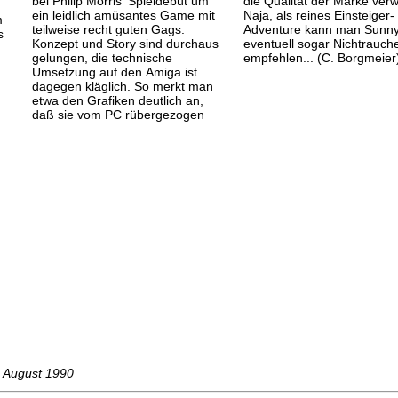
bei Philip Morris' Spiel
debüt um
die Qualität der Marke verwi
ein leidlich amüsantes Game mit
Naja, als reines Einsteiger-
m
teilweise recht guten Gags.
Adventure kann man Sunn
s
Konzept und Story sind durchaus
eventuell sogar Nichtrauch
gelungen, die technische
empfehlen... (C. Borgmeier
Umsetzung auf den Amiga ist
dagegen kläglich. So merkt man
etwa den Grafiken deutlich an,
daß sie vom PC rüber
gezogen
, August 1990