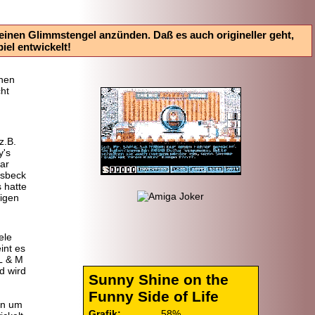
inen Glimmstengel anzünden. Daß es auch origineller geht,
iel entwickelt!
chen
ht
z.B.
y's
ar
lsbeck
s hatte
igen
ele
int es
L & M
d wird
Sunny Shine on the
Funny Side of Life
en um
Grafik:
58%