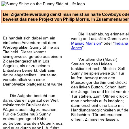
Bei Zigarettenwerbung denkt man meist an harte Cowboys oder
beweist das neue Projekt von Philip Morris. In Zusammenarbeit 
Die Handhabung erinnert e
Es handelt sich dabei um ein
wenig an Lucasfilm-
Games wie
einfaches Adventure mit dem
Maniac Mansion
" oder "
Indiana
Werbe
grafiker Sunny Shine als
Jones
".
Titelheld. Dieser kommt
sinnigerweise gerade aus einem
Vor allem die (Maus-)
Zigaretten
geschäft in Los
Steuerung des Helden
Angeles, als er zu seinem
funktioniert recht ähnlich. Soll
Entsetzen bemerkt, daß sein
Sunny beispielsweise zur Tür
davor abgestelltes Luxus
auto
laufen, bewegt man den
versehentlich von einer
Mauszeiger dorthin und drückt
Dampfwalze plattgemacht wurde.
den linken Button. Schon läuft
der Junge los und bleibt vor de
Die Aufgabe besteht nun
Tür stehen. Zum Öffnen drückt
darin, das einzige auf der Welt
man nochmals aufs knöpfen;
existierende Duplikat des
dann erscheint eine Liste mit
Wagens ausfindig zu machen.
Handlungs
möglichkeiten auf d
Für die Suche muß Sunny
Bildschirm: Tür untersuchen,
erstmal genügend Kohle
öffnen, Zimmer verlassen.
auftreiben, was den Guten kreuz
und quer durch ganz L.A. führt.