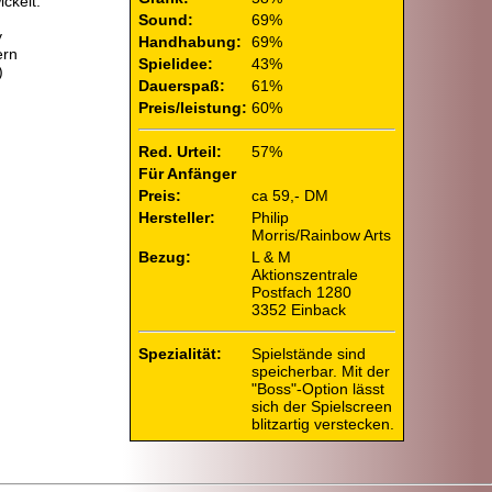
ckelt.
Sound:
69%
y
Handhabung:
69%
ern
Spielidee:
43%
)
Dauerspaß:
61%
Preis/leistung:
60%
Red. Urteil:
57%
Für Anfänger
Preis:
ca 59,- DM
Hersteller:
Philip
Morris/Rainbow Arts
Bezug:
L & M
Aktionszentrale
Postfach 1280
3352 Einback
Spezialität:
Spielstände sind
speicherbar. Mit der
"Boss"-
Option lässt
sich der Spielscreen
blitzartig verstecken.