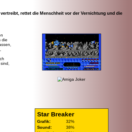
rtreibt, rettet die Menschheit vor der Vernichtung und die
en
 die
assen,
,
uch
sind,
Star Breaker
Grafik:
32%
Sound:
38%