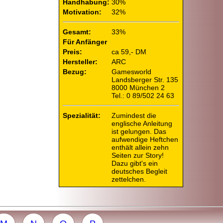
Handhabung:
30%
Motivation:
32%
Gesamt:
33%
Für Anfänger
Preis:
ca 59,- DM
Hersteller:
ARC
Bezug:
Gamesworld
Landsberger Str. 135
8000 München 2
Tel.: 0 89/502 24 63
Spezialität:
Zumindest die
englische Anleitung
ist gelungen. Das
aufwendige Heftchen
enthält allein zehn
Seiten zur Story!
Dazu gibt's ein
deutsches Begleit
zettelchen.