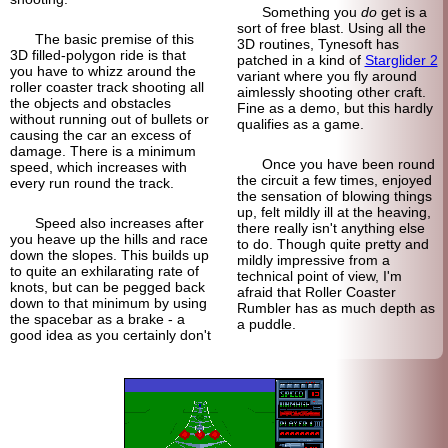
Something you
do
get is a
sort of free blast. Using all the
The basic premise of this
3D routines, Tynesoft has
3D filled-
polygon ride is that
patched in a kind of
Starglider 2
you have to whizz around the
variant where you fly around
roller coaster track shooting all
aimlessly shooting other craft.
the objects and obstacles
Fine as a demo, but this hardly
without running out of bullets or
qualifies as a game.
causing the car an excess of
damage. There is a minimum
Once you have been round
speed, which increases with
the circuit a few times, enjoyed
every run round the track.
the sensation of blowing things
up, felt mildly ill at the heaving,
Speed also increases after
there really isn't anything else
you heave up the hills and race
to do. Though quite pretty and
down the slopes. This builds up
mildly impressive from a
to quite an exhilarating rate of
technical point of view, I'm
knots, but can be pegged back
afraid that Roller Coaster
down to that minimum by using
Rumbler has as much depth as
the spacebar as a brake - a
a puddle.
good idea as you certainly don't