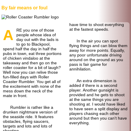
By fair means or foul
have time to shoot everything
A
at the fastest speeds.
RE you one of those
people whose idea of
day out with the lads is
In the air you can spot
to go to Blackpool,
flying things and can blow them
spend half the day in half the
away for more points. Equally,
pubs in town, eat three portions
any poor unfortunate driving
of chicken vindaloo at the
around on the ground as you
takeaway and then go on the
pass is fair game for
roller coaster for a bit of laugh?
annihilation.
Well now you can relive those
fun-filled days with Roller
An extra dimension is
Coaster Rumbler. You get all of
added if there is a second
the excitement with none of the
player. Another gunsight is
mess down the neck of the
provided and he gets to shoot
mate in front.
at the same things you are
shooting at. I would have liked
Rumbler is rather like a
to have seen a split display and
drunken nightmare version of
players chasing each other
the seaside ride. It features
around but then you can't have
obstacles, flying saucers,
everything.
targets and lots and lots of
shooting.