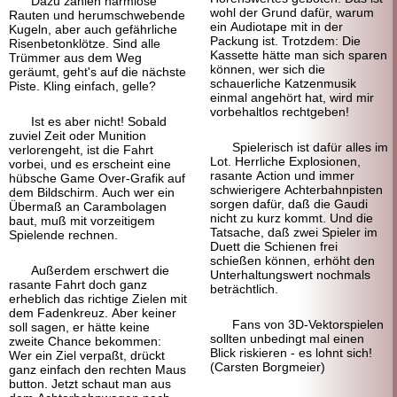
Dazu zählen harmlose
wohl der Grund dafür, warum
Rauten und herum
schwebende
ein Audiotape mit in der
Kugeln, aber auch gefährliche
Packung ist. Trotzdem: Die
Risen
beton
klötze. Sind alle
Kassette hätte man sich sparen
Trümmer aus dem Weg
können, wer sich die
geräumt, geht's auf die nächste
schauerliche Katzen
musik
Piste. Kling einfach, gelle?
einmal angehört hat, wird mir
vorbehaltlos recht
geben!
Ist es aber nicht! Sobald
zuviel Zeit oder Munition
Spielerisch ist dafür alles im
verloren
geht, ist die Fahrt
Lot. Herrliche Explosionen,
vorbei, und es erscheint eine
rasante Action und immer
hübsche Game Over-
Grafik auf
schwierigere Achterbahn
pisten
dem Bildschirm. Auch wer ein
sorgen dafür, daß die Gaudi
Übermaß an Carambolagen
nicht zu kurz kommt. Und die
baut, muß mit vorzeitigem
Tatsache, daß zwei Spieler im
Spielende rechnen.
Duett die Schienen frei
schießen können, erhöht den
Außerdem erschwert die
Unterhaltungswert nochmals
rasante Fahrt doch ganz
beträchtlich.
erheblich das richtige Zielen mit
dem Faden
kreuz. Aber keiner
Fans von 3D-
Vektor
spielen
soll sagen, er hätte keine
sollten unbedingt mal einen
zweite Chance bekommen:
Blick riskieren - es lohnt sich!
Wer ein Ziel verpaßt, drückt
(Carsten Borgmeier)
ganz einfach den rechten Maus
button. Jetzt schaut man aus