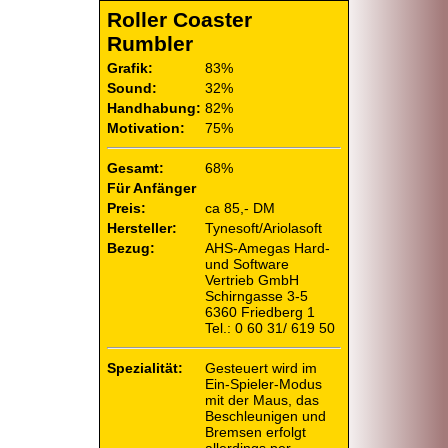
Roller Coaster
Rumbler
Grafik:
83%
Sound:
32%
Handhabung:
82%
Motivation:
75%
Gesamt:
68%
Für Anfänger
Preis:
ca 85,- DM
Hersteller:
Tynesoft/
Ariolasoft
Bezug:
AHS-Amegas Hard-
und Software
Vertrieb GmbH
Schirngasse 3-5
6360 Friedberg 1
Tel.: 0 60 31/ 619 50
Spezialität:
Gesteuert wird im
Ein-Spieler-
Modus
mit der Maus, das
Beschleunigen und
Bremsen erfolgt
allerdings per