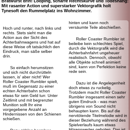
Bratwurst drin! Looping, scharfe Rechtskurve und Todeshang:
Mit rasanter Action und superstarker Vektor
grafik holt
Tynesoft den Rummelplatz ins Wohnzimmer.
hinten und kann noch
versäumte Teile abschießen.
Hoch und runter, nach links und
rechts. Stets sieht man die
Action aus der Sicht des
Roller Coaster Rumbler ist
Achterbahn
wagens und hat auf
beileibe kein schlechtes Spiel,
diese Weise oft tatsächlich den
durch die Vektorgrafik wird die
Eindruck, man säße selber
Achterbahn
fahrt ungeheuer
drin.
realistisch. Dennoch, obwohl
alle Objekte schnell animiert
sind, kann von Perfektion keine
So einfach herum
sitzen
rede sein.
und sich nicht durch
rütteln
lassen, is' aber nicht! Wer
Roller Coaster Rumbler spielt,
Dazu ist die Angelegenheit
muß im Gegensatz zu einer
doch etwas zu ruckelig.
echten Achterbahn schon
Trotzdem macht Roller Coaster
etwas für sein Geld tun: Unter
Rumbler insgesamt einen sehr
Zeitlimit und mit begrenzter
guten Eindruck - was man
Munition sollt Ihr eine
übrigens von Sound nicht
vorgegebene Anzahl an
behaupten kann. Bis auf die
Hindernissen von den Schienen
nervtötende Titelmelodie wird in
schießen.
dieser Beziehung während des
Spielverlaufs kaum etwas
Hörenswertes geboten. Das ist