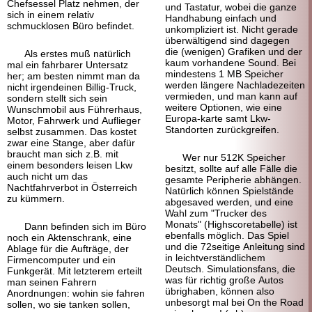
Chefsessel Platz nehmen, der
und Tastatur, wobei die ganze
sich in einem relativ
Handhabung einfach und
schmucklosen Büro befindet.
unkompliziert ist. Nicht gerade
überwältigend sind dagegen
die (wenigen) Grafiken und der
Als erstes muß natürlich
kaum vorhandene Sound. Bei
mal ein fahrbarer Untersatz
mindestens 1 MB Speicher
her; am besten nimmt man da
werden längere Nachlade
zeiten
nicht irgend
einen Billig-
Truck,
vermieden, und man kann auf
sondern stellt sich sein
weitere Optionen, wie eine
Wunschmobil aus Führerhaus,
Europa-
karte samt Lkw-
Motor, Fahrwerk und Auflieger
Standorten zurückgreifen.
selbst zusammen. Das kostet
zwar eine Stange, aber dafür
braucht man sich z.B. mit
Wer nur 512K Speicher
einem besonders leisen Lkw
besitzt, sollte auf alle Fälle die
auch nicht um das
gesamte Peripherie abhängen.
Nachtfahrverbot in Österreich
Natürlich können Spielstände
zu kümmern.
abgesaved werden, und eine
Wahl zum "Trucker des
Monats" (Highscore
tabelle) ist
Dann befinden sich im Büro
ebenfalls möglich. Das Spiel
noch ein Aktenschrank, eine
und die 72seitige Anleitung sind
Ablage für die Aufträge, der
in leicht
verständlichem
Firmencomputer und ein
Deutsch. Simulations
fans, die
Funkgerät. Mit letzterem erteilt
was für richtig große Autos
man seinen Fahrern
übrighaben, können also
Anordnungen: wohin sie fahren
unbesorgt mal bei On the Road
sollen, wo sie tanken sollen,