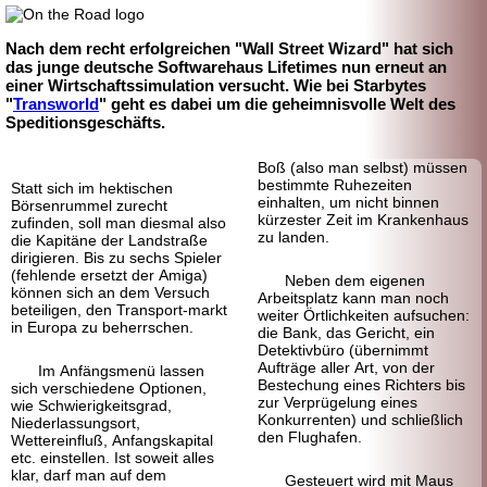
Nach dem recht erfolgreichen "Wall Street Wizard" hat sich
das junge deutsche Softwarehaus Lifetimes nun erneut an
einer Wirtschafts
simulation versucht. Wie bei Starbytes
"
Transworld
" geht es dabei um die geheimnisvolle Welt des
Speditions
geschäfts.
Boß (also man selbst) müssen
bestimmte Ruhezeiten
Statt sich im hektischen
einhalten, um nicht binnen
Börsenrummel zurecht
kürzester Zeit im Krankenhaus
zufinden, soll man diesmal also
zu landen.
die Kapitäne der Landstraße
dirigieren. Bis zu sechs Spieler
(fehlende ersetzt der Amiga)
Neben dem eigenen
können sich an dem Versuch
Arbeitsplatz kann man noch
beteiligen, den Transport-
markt
weiter Örtlichkeiten aufsuchen:
in Europa zu beherrschen.
die Bank, das Gericht, ein
Detektivbüro (übernimmt
Aufträge aller Art, von der
Im Anfängsmenü lassen
Bestechung eines Richters bis
sich verschiedene Optionen,
zur Verprügelung eines
wie Schwierigkeitsgrad,
Konkurrenten) und schließlich
Niederlassungsort,
den Flughafen.
Wettereinfluß, Anfangskapital
etc. einstellen. Ist soweit alles
klar, darf man auf dem
Gesteuert wird mit Maus