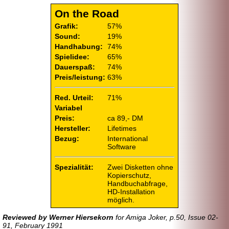
On the Road
Grafik:
57%
Sound:
19%
Handhabung:
74%
Spielidee:
65%
Dauerspaß:
74%
Preis/leistung:
63%
Red. Urteil:
71%
Variabel
Preis:
ca 89,- DM
Hersteller:
Lifetimes
Bezug:
International
Software
Spezialität:
Zwei Disketten ohne
Kopierschutz,
Handbuchabfrage,
HD-Installation
möglich.
Reviewed by Werner Hiersekorn
for Amiga Joker, p.50, Issue 02-
91, February 1991