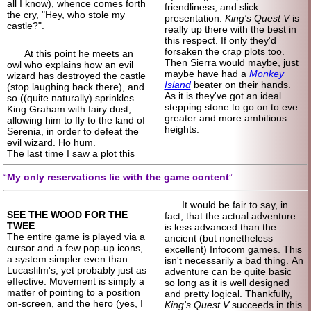
all I know), whence comes forth
friendliness, and slick
the cry, "Hey, who stole my
presentation.
King's Quest V
is
castle?".
really up there with the best in
this respect. If only they'd
forsaken the crap plots too.
At this point he meets an
Then Sierra would maybe, just
owl who explains how an evil
maybe have had a
Monkey
wizard has destroyed the castle
Island
beater on their hands.
(stop laughing back there), and
As it is they've got an ideal
so ((quite naturally) sprinkles
stepping stone to go on to eve
King Graham with fairy dust,
greater and more ambitious
allowing him to fly to the land of
heights.
Serenia, in order to defeat the
evil wizard. Ho hum.
The last time I saw a plot this
My only reservations lie with the game content
It would be fair to say, in
SEE THE WOOD FOR THE
fact, that the actual adventure
TWEE
is less advanced than the
The entire game is played via a
ancient (but nonetheless
cursor and a few pop-up icons,
excellent) Infocom games. This
a system simpler even than
isn't necessarily a bad thing. An
Lucasfilm's, yet probably just as
adventure can be quite basic
effective. Movement is simply a
so long as it is well designed
matter of pointing to a position
and pretty logical. Thankfully,
on-screen, and the hero (yes, I
King's Quest V
succeeds in this