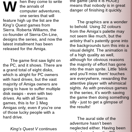
W
the game (and it is HUGE)
hen they come to write
means that nobody is in great
the annals of
danger of finishing it quickly.
computer adventures,
one series that will
feature high up the list are the
The graphics are a wonder
King's Quest
games from
to behold. Using 32 colours
Sierra. Roberta Williams, the
from the Amiga's palette may
co-founder of Sierra-On-Line,
not seem like much, but the
designs the series, and now the
artistry that's patently gone into
latest installment has been
the backgrounds turn this into a
released for the Amiga.
visual delight. The animation is
of a high quality as well,
although for obvious reasons
The game first saw light on
the majority of effort has gone
the PC, and it shows. There are
into the main sprite. Little 'blink
a grand total of eight disks,
and you'll miss them' touches
which is alright for PC owners
are everywhere, rewarding the
with hard drives, but the vast
attentive player with whimsical
majority of Amiga owners are
sights. As with previous games
going to have to suffer multiple
in the series, it's worth saving
disk swaps - even with two
the game then doing something
drives. As with all Sierra
silly - just to get a glimpse of
games, this is for 1 Meg
the results!
Amigas only, even if you're one
of those lucky people with a
hard drive.
The aural side of the
adventure hasn't been
neglected either. Having been
King's Quest V
continues