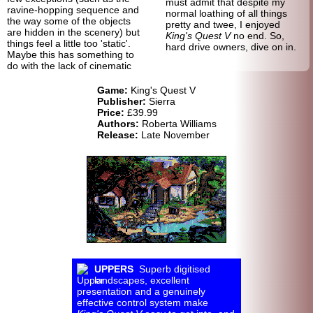
must admit that despite my
ravine-
hopping sequence and
normal loathing of all things
the way some of the objects
pretty and twee, I enjoyed
are hidden in the scenery) but
King's Quest V
no end. So,
things feel a little too 'static'.
hard drive owners, dive on in.
Maybe this has something to
do with the lack of cinematic
Game:
King's Quest V
Publisher:
Sierra
Price:
£39.99
Authors:
Roberta Williams
Release:
Late November
UPPERS
Superb digitised
landscapes, excellent
presentation and a genuinely
effective control system make