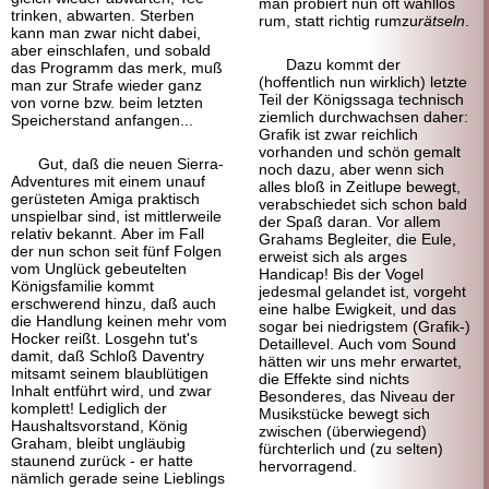
man probiert nun oft wahllos
trinken, abwarten. Sterben
rum, statt richtig rumzu
rätseln
.
kann man zwar nicht dabei,
aber einschlafen, und sobald
Dazu kommt der
das Programm das merk, muß
(hoffentlich nun wirklich) letzte
man zur Strafe wieder ganz
Teil der Königssaga technisch
von vorne bzw. beim letzten
ziemlich durchwachsen daher:
Speicherstand anfangen...
Grafik ist zwar reichlich
vorhanden und schön gemalt
Gut, daß die neuen Sierra-
noch dazu, aber wenn sich
Adventures mit einem unauf
alles bloß in Zeitlupe bewegt,
gerüsteten Amiga praktisch
verabschiedet sich schon bald
unspielbar sind, ist mittlerweile
der Spaß daran. Vor allem
relativ bekannt. Aber im Fall
Grahams Begleiter, die Eule,
der nun schon seit fünf Folgen
erweist sich als arges
vom Unglück gebeutelten
Handicap! Bis der Vogel
Königsfamilie kommt
jedesmal gelandet ist, vorgeht
erschwerend hinzu, daß auch
eine halbe Ewigkeit, und das
die Handlung keinen mehr vom
sogar bei niedrigstem (Grafik-)
Hocker reißt. Losgehn tut's
Detaillevel. Auch vom Sound
damit, daß Schloß Daventry
hätten wir uns mehr erwartet,
mitsamt seinem blaublütigen
die Effekte sind nichts
Inhalt entführt wird, und zwar
Besonderes, das Niveau der
komplett! Lediglich der
Musikstücke bewegt sich
Haushaltsvorstand, König
zwischen (überwiegend)
Graham, bleibt ungläubig
fürchterlich und (zu selten)
staunend zurück - er hatte
hervorragend.
nämlich gerade seine Lieblings