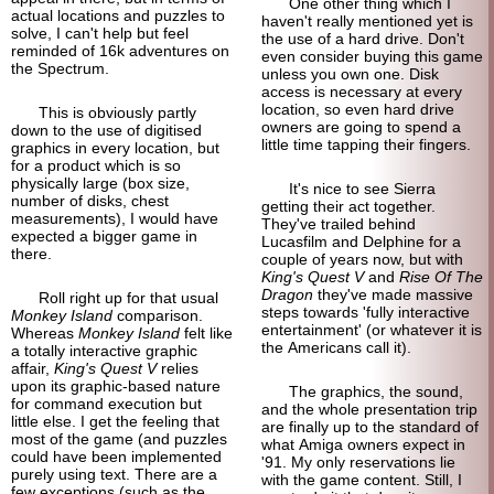
One other thing which I
actual locations and puzzles to
haven't really mentioned yet is
solve, I can't help but feel
the use of a hard drive. Don't
reminded of 16k adventures on
even consider buying this game
the Spectrum.
unless you own one. Disk
access is necessary at every
location, so even hard drive
This is obviously partly
owners are going to spend a
down to the use of digitised
little time tapping their fingers.
graphics in every location, but
for a product which is so
physically large (box size,
It's nice to see Sierra
number of disks, chest
getting their act together.
measurements), I would have
They've trailed behind
expected a bigger game in
Lucasfilm and Delphine for a
there.
couple of years now, but with
King's Quest V
and
Rise Of The
Dragon
they've made massive
Roll right up for that usual
steps towards 'fully interactive
Monkey Island
comparison.
entertainment' (or whatever it is
Whereas
Monkey Island
felt like
the Americans call it).
a totally interactive graphic
affair,
King's Quest V
relies
upon its graphic-
based nature
The graphics, the sound,
for command execution but
and the whole presentation trip
little else. I get the feeling that
are finally up to the standard of
most of the game (and puzzles
what Amiga owners expect in
could have been implemented
'91. My only reservations lie
purely using text. There are a
with the game content. Still, I
few exceptions (such as the