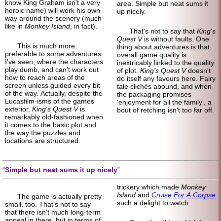
know King Graham isn't a very
area. Simple but neat sums it
heroic name) will work his own
up nicely.
way around the scenery (much
like in
Monkey Island
, in fact).
That's not to say that
King's
Quest V
is without faults. One
This is much more
thing about adventures is that
preferable to some adventures
overall game quality is
I've seen, where the characters
inextricably linked to the quality
play dumb, and can't work out
of plot.
King's Quest V
doesn't
how to reach areas of the
do itself any favours here. Fairy
screen unless guided every bit
tale clichés abound, and when
of the way. Actually, despite the
the packaging promises
Lucasfilm-isms of the games
'enjoyment for all the family', a
exterior,
King's Quest V
is
bout of retching isn't too far off.
remarkably old-
fashioned when
it comes to the basic plot and
the way the puzzles and
locations are structured.
Simple but neat sums it up nicely
trickery which made
Monkey
Island
and
Cruise For A Corpse
The game is actually pretty
such a delight to watch.
small, too. That's not to say
that there isn't much long-term
appeal in there, but in terms of