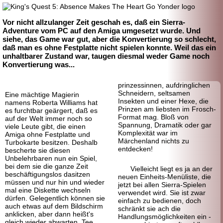
Vor nicht allzulanger Zeit geschah es, daß ein Sierra-
Adventure vom PC auf den Amiga umgesetzt wurde. Und
siehe, das Game war gut, aber die Konvertierung so schlecht,
daß man es ohne Festplatte nicht spielen konnte. Weil das ein
unhaltbarer Zustand war, taugen diesmal weder Game noch
Konvertierung was...
prinzessinnen, aufdringlichen
Schneidern, seltsamen
Eine mächtige Magierin
Insekten und einer Hexe, die
namens Roberta Williams hat
Prinzen am liebsten im Frosch-
es furchtbar geärgert, daß es
Format mag. Bloß von
auf der Welt immer noch so
Spannung, Dramatik oder gar
viele Leute gibt, die einen
Komplexität war im
Amiga ohne Festplatte und
Märchenland nichts zu
Turbokarte besitzen. Deshalb
entdecken!
bescherte sie diesen
Unbelehrbaren nun ein Spiel,
bei dem sie die ganze Zeit
Vielleicht liegt es ja an der
beschäftigungslos dasitzen
neuen Einheits-
Menüliste, die
müssen und nur hin und wieder
jetzt bei allen Sierra-Spielen
mal eine Diskette wechseln
verwendet wird. Sie ist zwar
dürfen. Gelegentlich können sie
einfach zu bedienen, doch
auch etwas auf dem Bildschirm
schränkt sie ach die
anklicken, aber dann heißt's
Handlungsmöglichkeiten ein -
gleich wieder abwarten, Tee