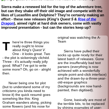
Sierra make a renewed bid for the top of the adventure tree,
but can they shake off their old image and compete with the
likes of Lucasfilm and Delphine? They're certainly making an
effort - these new releases (
King's Quest 5
&
Rise of the
Dragon
), aimed right at hard disk owners, come with vastly
improved presentation - but can the stories keep up?
original was watching the A-
T
Team
here're three things you
really ought to know
about
King's Quest V
.
Sierra have pulled their
One - it looks great. Two
socks up quite nicely for their
- the plot is sickeningly clichéd.
latest batch of releases. Gone
Three - it's actually really jolly
are the insufferably bad text
good. What? I've got to write
parsers (everything is now
some more? Oh, go on - alright
achieved with a wonderfully
then.
simple point-
and-click interface)
and the drawn-by-
a-three-year-
old-
esque graphics
Never being one for plot
(backgrounds are now hand-
(but to understand some of my
painted, then digitised).
criticisms you kinda need to
know it) the quick resumé goes
somehing like this: King
Gone, basically are most of
Graham wanders along, picking
the terrible bits, to be replaced
some flowers (and his nose for
by shining examples of user-