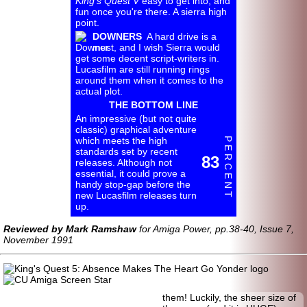
King's Quest V
easy to get into, and
fun once you're there. A sierra high
point.
DOWNERS
A hard drive is a
must, and I wish Sierra would
get some decent script-
writers in.
Lucasfilm are still running rings
around them when it comes to the
actual plot.
THE BOTTOM LINE
An impressive (but not quite
classic) graphical adventure
which meets the high
P E R C E N T
standards set by recent
83
releases. Although not
essential, it could prove a
handy stop-gap before the
new Lucasfilm releases turn
up.
Reviewed by Mark Ramshaw
for Amiga Power, pp.38-40, Issue 7,
November 1991
them! Luckily, the sheer size of