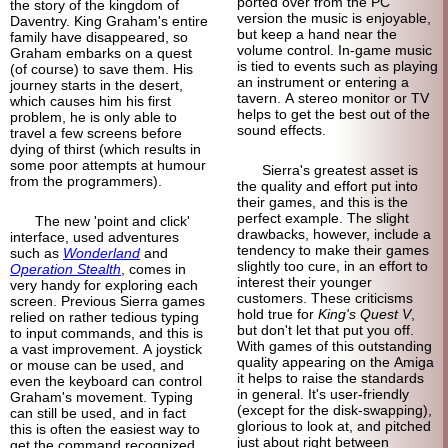
ported over from the PC
the story of the kingdom of
version the music is enjoyable,
Daventry. King Graham's entire
but keep a hand near the
family have disappeared, so
volume control. In-game music
Graham embarks on a quest
is tied to events such as playing
(of course) to save them. His
an instrument or entering a
journey starts in the desert,
tavern. A stereo monitor or TV
which causes him his first
helps to get the best out of the
problem, he is only able to
sound effects.
travel a few screens before
dying of thirst (which results in
some poor attempts at humour
Sierra's greatest asset is
from the programmers).
the quality and effort put into
their games, and this is the
perfect example. The slight
The new 'point and click'
drawbacks, however, include a
interface, used adventures
tendency to make their games
such as
Wonderland
and
slightly too cure, in an effort to
Operation Stealth
, comes in
interest their younger
very handy for exploring each
customers. These criticisms
screen. Previous Sierra games
hold true for
King's Quest V
,
relied on rather tedious typing
but don't let that put you off.
to input commands, and this is
With games of this outstanding
a vast improvement. A joystick
quality appearing on the Amiga
or mouse can be used, and
it helps to raise the standards
even the keyboard can control
in general. It's user-friendly
Graham's movement. Typing
(except for the disk-swapping),
can still be used, and in fact
glorious to look at, and pitched
this is often the easiest way to
just about right between
get the command recognized