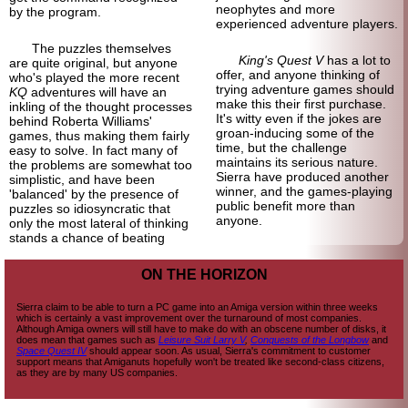
neophytes and more
by the program.
experienced adventure players.
The puzzles themselves
King's Quest V
has a lot to
are quite original, but anyone
offer, and anyone thinking of
who's played the more recent
trying adventure games should
KQ
adventures will have an
make this their first purchase.
inkling of the thought processes
It's witty even if the jokes are
behind Roberta Williams'
groan-inducing some of the
games, thus making them fairly
time, but the challenge
easy to solve. In fact many of
maintains its serious nature.
the problems are somewhat too
Sierra have produced another
simplistic, and have been
winner, and the games-playing
'balanced' by the presence of
public benefit more than
puzzles so idiosyncratic that
anyone.
only the most lateral of thinking
stands a chance of beating
ON THE HORIZON
Sierra claim to be able to turn a PC game into an Amiga version within three weeks
which is certainly a vast improvement over the turnaround of most companies.
Although Amiga owners will still have to make do with an obscene number of disks, it
does mean that games such as
Leisure Suit Larry V
,
Conquests of the Longbow
and
Space Quest IV
should appear soon. As usual, Sierra's commitment to customer
support means that Amiganuts hopefully won't be treated like second-class citizens,
as they are by many US companies.