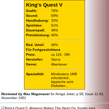
King's Quest V
Grafik:
78%
Sound:
59%
Handhabung:
33%
Spielidee:
51%
Dauerspaß:
48%
Preis/leistung:
46%
Red. Urteil:
48%
Für Fortgeschrittene
Preis:
ca 119,- DM
Hersteller:
Sierra
Genre:
Abenteuer
Spezialität:
Mindestens 1MB
erforderlich,
läppische acht
Disketten...
Reviewed by Max Magenauer
for Amiga Joker, p.58, Issue 11-91,
November 1991