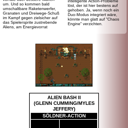
intelligente Action-Probleme
um. Und so kommen bald
löst, der ist hier bestens auf
umschaltbare Raketen
werfer,
gehoben. Ja, wenn noch ein
Granaten und Dreiwege-
Schuß
Duo-
Modus integriert wäre,
im Kampf gegen zielsicher auf
könnte man glatt auf "Chaos
das Spielersprite zustrebende
Engine" verzichten.
Aliens, am Energie
vorrat
ALIEN BASH II
(
GLENN CUMMING/
MYLES
JEFFERY
)
SÖLDNER-ACTION