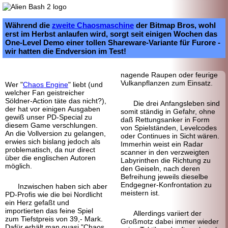
Während die
zweite Chaos
maschine
der Bitmap Bros, wohl
erst im Herbst anlaufen wird, sorgt seit einigen Wochen das
One-
Level Demo einer tollen Shareware-Variante für Furore -
wir hatten die Endversion im Test!
nagende Raupen oder feurige
Vulkan
pflanzen zum Einsatz.
Wer "
Chaos Engine
" liebt (und
welcher Fan geistreicher
Söldner-
Action täte das nicht?),
Die drei Anfangs
leben sind
der hat vor einigen Ausgaben
somit ständig in Gefahr, ohne
gewiß unser PD-Special zu
daß Rettungs
anker in Form
diesem Game verschlungen.
von Spiel
ständen, Level
codes
An die Vollversion zu gelangen,
oder Continues in Sicht wären.
erwies sich bislang jedoch als
Immerhin weist ein Radar
problematisch, da nur direct
scanner in den verzweigten
über die englischen Autoren
Labyrinthen die Richtung zu
möglich.
den Geiseln, nach deren
Befreihung jeweils dieselbe
Endgegner-
Konfrontation zu
Inzwischen haben sich aber
meistern ist.
PD-Profis wie die bei Nordlicht
ein Herz gefaßt und
importierten das feine Spiel
Allerdings variiert der
zum Tiefst
preis von 39,- Mark.
Großmotz dabei immer wieder
Dafür erhält man quasi "Chaos