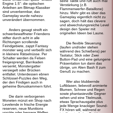
seine Taktik und ruft auch mal
Engine 1.5": die optischen
Verstärkung (z.B.
Anleihen am Bitmap-
Klassiker
Flammenwerfer-
Bataillone)
sind unverkennbar, das
hinzu. Mehr gibt es über das
Gameplay wurde nahezu
Gameplay eigentlich nicht zu
unverändert über
nommen.
sagen, doch hält das clevere
und abwechslungsreiche Level
design den Spieler mit
Anders gesagt streift ein
originellen Ideen bei Laune.
schwer
bewaffneter Friendens
stifter durch acht in alle
Richtungen scrollende
Die flexible Steuerung
Feindgebiete, zappt Fantasy
(laufen und/oder stehen
monster weg und verbeißt sich
während des Schießens) per
in kleinere Rätsel
nüsse. Per
Tastatur, Stick oder Zwei
Schalter werden da Felsen
Button-Pad und eine gelungene
freigesprengt, Barrikaden
Präsentation tun dann das
versenkt, Monster
gatter
übrige, um Alien Bash II zum
versiegelt oder Brücken
Genuß zu machen.
entfaltet. Unterdessen ebnen
Schlüssel-
Puzzles den Weg,
Wer also blubbernde
der den Findigen auch in
Luftblasen, liebevoll animierte
geheime Bonus
kammern führt.
Blumen, Schnee und Regen
sowie phantasie
volle Gegner
Die darin verborgenen
sehen und eine Titelmusik,
Moneten münzt ein Shop nach
etwas Sprach
ausgabe plus
Levelende in frische Energie
jede Menge knackiger Sound-
reserven, neue Munitions
FX hören will, während er
vorräte oder bessere Waffen