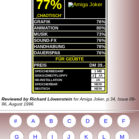
77%
CHAOTISCH
GRAFIK
76%
ANIMATION
80%
MUSIK
73%
SOUND-FX
76%
HANDHABUNG
78%
DAUERSPAß
76%
FÜR GEÜBTE
PREIS
DM 39,-
SPEICHERBEDARF
1 MB
DISKS/ZWEITFLOPPY
2
JA
HD-INSTALLATION
JA
SPEICHERBAR
NEIN
DEUTSCH
NEIN
Reviewed by Richard Löwenstein
for Amiga Joker, p.34, Issue 09-
96, August 1996
#
A
B
C
D
E
F
G
H
I
J
K
L
M